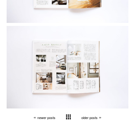
«
»
newer posts
older posts