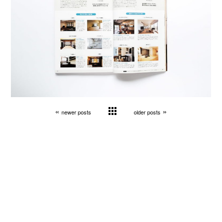
«
»
newer posts
older posts