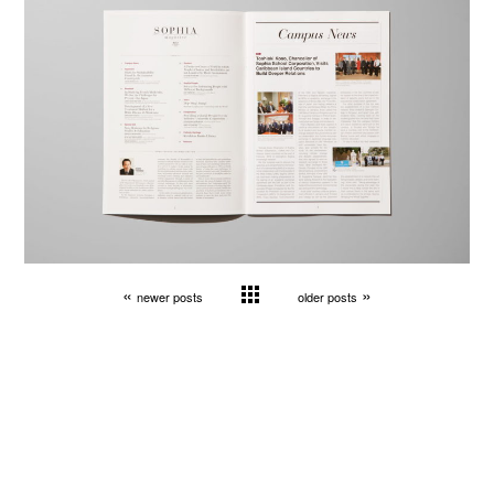
«
»
newer posts
older posts