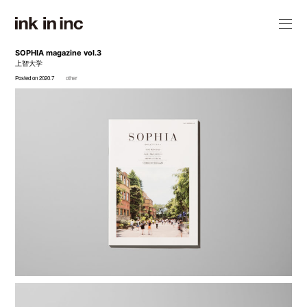
SOPHIA magazine vol.3
上智大学
Posted on 2020.7
other